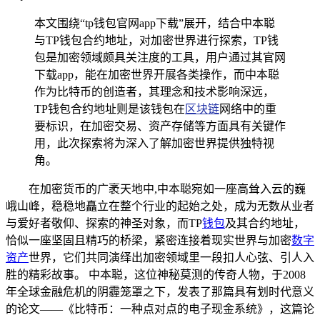
本文围绕“tp钱包官网app下载”展开，结合中本聪
与TP钱包合约地址，对加密世界进行探索，TP钱
包是加密领域颇具关注度的工具，用户通过其官网
下载app，能在加密世界开展各类操作，而中本聪
作为比特币的创造者，其理念和技术影响深远，
TP钱包合约地址则是该钱包在
区块链
网络中的重
要标识，在加密交易、资产存储等方面具有关键作
用，此次探索将为深入了解加密世界提供独特视
角。
在加密货币的广袤天地中,中本聪宛如一座高耸入云的巍
峨山峰，稳稳地矗立在整个行业的起始之处，成为无数从业者
与爱好者敬仰、探索的神圣对象，而TP
钱包
及其合约地址，
恰似一座坚固且精巧的桥梁，紧密连接着现实世界与加密
数字
资产
世界，它们共同演绎出加密领域里一段扣人心弦、引人入
胜的精彩故事。 中本聪，这位神秘莫测的传奇人物，于2008
年全球金融危机的阴霾笼罩之下，发表了那篇具有划时代意义
的论文——《比特币：一种点对点的电子现金系统》，这篇论