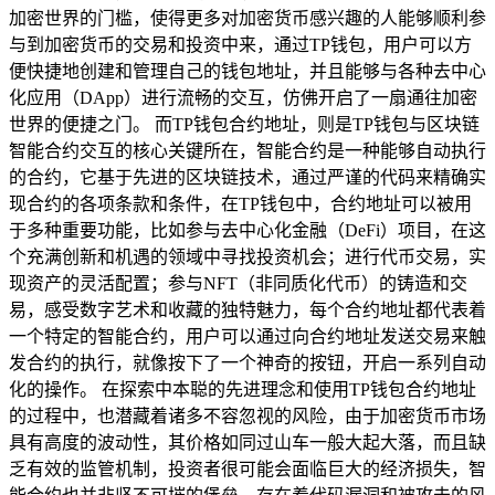
加密世界的门槛，使得更多对加密货币感兴趣的人能够顺利参
与到加密货币的交易和投资中来，通过TP钱包，用户可以方
便快捷地创建和管理自己的钱包地址，并且能够与各种去中心
化应用（DApp）进行流畅的交互，仿佛开启了一扇通往加密
世界的便捷之门。 而TP钱包合约地址，则是TP钱包与区块链
智能合约交互的核心关键所在，智能合约是一种能够自动执行
的合约，它基于先进的区块链技术，通过严谨的代码来精确实
现合约的各项条款和条件，在TP钱包中，合约地址可以被用
于多种重要功能，比如参与去中心化金融（DeFi）项目，在这
个充满创新和机遇的领域中寻找投资机会；进行代币交易，实
现资产的灵活配置；参与NFT（非同质化代币）的铸造和交
易，感受数字艺术和收藏的独特魅力，每个合约地址都代表着
一个特定的智能合约，用户可以通过向合约地址发送交易来触
发合约的执行，就像按下了一个神奇的按钮，开启一系列自动
化的操作。 在探索中本聪的先进理念和使用TP钱包合约地址
的过程中，也潜藏着诸多不容忽视的风险，由于加密货币市场
具有高度的波动性，其价格如同过山车一般大起大落，而且缺
乏有效的监管机制，投资者很可能会面临巨大的经济损失，智