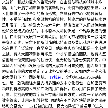
文犹如一颗威力巨大的重磅炸弹，在金融与科技的领域中炸
响，瞬间开启了加密货币的崭新时代，比特币的横空出世，为
人们提供了一种全新的货币形式，它具有去中心化的显著特
性，不受任何政府和金融机构的管控，其底层的区块链技术更
是引发了一场声势浩大的技术革命，彻底改变了人们对传统金
融和交易模式的认知，中本聪本人却仿佛是一个难以捉摸的谜
团，在比特币发展到一定阶段后，便如同神秘的隐者一般消失
得毫无踪迹，只留下他所创造的比特币以及背后蕴含的先进理
念在世间广泛流传，直至今日，他的真实身份依旧是一个未解
之谜，有人大胆猜测他可能是一个才华横溢的团队，也有人坚
信他是一位天赋异禀的独行侠，但无论他的身份究竟如何，中
本聪为加密货币发展所做出的贡献是无可置疑的，他为整个加
密货币行业的发展奠定了无比坚实的基础，就如同为一座宏伟
的大厦打下了牢固的地基。
TP钱包
，全称为TokenPocket钱
包，是一款功能强大且支持多链的去中心化钱包，在加密货币
领域拥有极高的人气和广泛的用户群体，它为用户提供了安全
可靠、便捷高效的数字资产存储和管理方式，就像一个贴心的
数字管家，让用户能够轻松自如地在不同的区块链网络之间转
移和交易资产，TP钱包的出现，极大地降低了普通用户进入