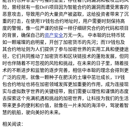
能合约也并非坚不可摧的堡垒，存在着代码漏洞和被攻击的风
险，曾经就有一些DeFi项目因为智能合约的漏洞而遭受黑客的
恶意攻击，导致用户的大量资产被盗取，这给投资者带来了沉
重的打击，在使用TP钱包合约地址时，用户需要时刻保持高
度的警惕，像一位严谨的侦探一样仔细研究合约的代码和项目
的背景，确保自己的
资产安全
万无一失。 中本聪的比特币犹
如一颗璀璨的启明星，开创了加密货币的先河；而TP钱包及
其合约地址则为人们提供了参与加密世界的实用工具和便捷途
径，它们共同推动了加密货币和区块链技术的蓬勃发展，但同
时也伴随着不可忽视的风险和挑战，在未来的日子里，随着技
术的不断进步和监管的逐步完善，相信中本聪的理念会得到更
广泛的应用，就像一颗种子在肥沃的土壤中茁壮成长，TP钱
包合约地址也将在加密领域发挥更加重要的作用，成为连接现
实与虚拟数字世界的关键纽带，我们需要以理性和谨慎的态度
去探索这个充满机遇和挑战的加密世界，让科技为我们的生活
带来更多的便利和价值，就像在一片未知的海洋中，驾驶着智
慧的航船，驶向美好的未来。
相关阅读：