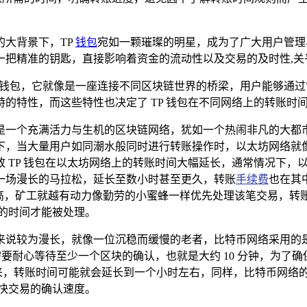
的大背景下，TP
钱包
宛如一颗璀璨的明星，成为了广大用户管理与
一把精准的钥匙，直接影响着资金的流动性以及交易的及时性,关
化钱包，它就像是一座连接不同区块链世界的桥梁，用户能够通
的特性，而这些特性也决定了 TP 钱包在不同网络上的转账时
是一个充满活力与生机的区块链网络，犹如一个热闹非凡的大都
下，当大量用户如同潮水般同时进行转账操作时，以太坊网络就
 TP 钱包在以太坊网络上的转账时间大幅延长，通常情况下，
一场漫长的马拉松，延长至数小时甚至更久，转账
手续费
也在其
越高，矿工就越有动力像勤劳的小蜜蜂一样优先处理该笔交易，转
的时间才能被处理。
说较为漫长，就像一位沉稳而缓慢的老者，比特币网络采用的是工
需要耐心等待至少一个区块的确认，也就是大约 10 分钟，为
一来，转账时间可能就会延长到一个小时左右，同样，比特币网络
快交易的确认速度。