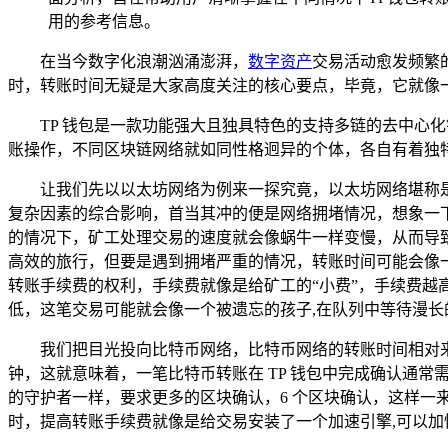
用的参考信息。
在当今数字化浪潮汹涌澎湃，
数字资产
交易活动愈发频繁
时，转账时间无疑是大家高度关注的核心要点，毕竟，它就像
TP 钱包是一款功能强大且独具特色的支持多链的去中心
账操作，不同区块链网络就如同性格迥异的个体，各自有着独特
让我们先以以太坊网络为例来一探究竟，以太坊网络堪称
复杂因素的综合影响，首当其冲的便是网络拥堵情况，想象一
的情况下，矿工处理交易的速度就会像蜗牛一样变慢，从而导致
高效的旅行，但要是遇到拥堵严重的情况，转账时间可能会像
转账手续费的权利，手续费就像是给矿工的“小费”，手续费
低，这笔交易可能就会像一个被遗忘的孩子,在队列中等待漫长
我们把目光投向比特币网络，比特币网络的转账时间相对来
钟，这就意味着，一笔比特币转账在 TP 钱包中完成确认通常
的守护者一样，要求更多的区块确认，6 个区块确认，这样
时，提高转账手续费就像是给交易安装了一个加速引擎,可以加