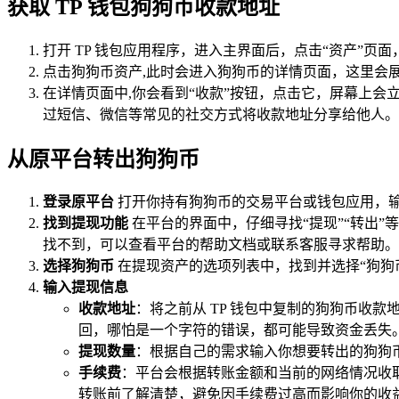
获取 TP 钱包狗狗币收款地址
打开 TP 钱包应用程序，进入主界面后，点击“资产”页
点击狗狗币资产,此时会进入狗狗币的详情页面，这里会
在详情页面中,你会看到“收款”按钮，点击它，屏幕上会
过短信、微信等常见的社交方式将收款地址分享给他人。
从原平台转出狗狗币
登录原平台
打开你持有狗狗币的交易平台或钱包应用，
找到提现功能
在平台的界面中，仔细寻找“提现”“转出
找不到，可以查看平台的帮助文档或联系客服寻求帮助。
选择狗狗币
在提现资产的选项列表中，找到并选择“狗狗
输入提现信息
收款地址
：将之前从 TP 钱包中复制的狗狗币收
回，哪怕是一个字符的错误，都可能导致资金丢失
提现数量
：根据自己的需求输入你想要转出的狗狗
手续费
：平台会根据转账金额和当前的网络情况收
转账前了解清楚，避免因手续费过高而影响你的收