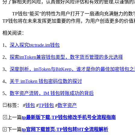
分了解相关的风险，认真做好风险评估和有效的管理,以谨慎的
TP钱包“能买”的特性为用户打开了一扇通向充满魅力的
TP钱包将在未来发挥更加重要的作用，为用户创造更多的价值
相关阅读：
1、
深入探究btctrade.im钱包
2、
探索imToken兼容钱包类型，数字货币管理的多元选择
3、
深度剖析，imToken与BitKeep，谁才是你的最佳加密钱包
4、
关于 imToken 钱包密码位数的探讨
5、
数字资产流转，IM 钱包转账成功的背后
标签：
#
钱包
#
TP钱包
#
数字资产
上一篇
tp最新版下载-TP钱包修改手机号全流程指南
下一篇
tp官网下载首页-TP钱包转HT全流程解析