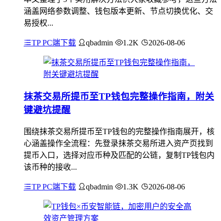
涵盖网络参数调整、钱包版本更新、节点切换优化、交
易授权...
TP PC端下载
qbadmin
1.2K
2026-08-06
抹茶交易所提币至TP钱包完整操作指南，附关
键避坑提醒
围绕抹茶交易所提币至TP钱包的完整操作指南展开，核
心涵盖操作全流程：先登录抹茶交易所进入资产页找到
提币入口，选择对应币种及匹配的公链，复制TP钱包内
该币种的接收...
TP PC端下载
qbadmin
1.3K
2026-08-06