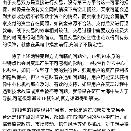
由于交易双方是直接进行交易，没有第三方平台这一可靠的担
保，就像是在没有安全网的情况下高空走钢丝，买家可能会遇
到卖家收款后不转账数字资产的情况，而卖家也可能会面临买
家支付的资金存在问题，如资金来源不合法、支付后又进行退
款等，线下交易的效率相对较低，交易过程中需要双方花费大
量的时间进行沟通和确认，而且交易的安全性也难以得到有效
的保障，就像在黑暗中摸索前行,充满了不确定性。
除了上述两种变现方式面临的问题外，TP钱包本身的一
些特点也会对变现产生不可忽视的影响，TP钱包作为去中心
化钱包，如同一位坚守自我的独行侠，强调用户的资产控制权
和隐私保护，但这也意味着在遇到问题时，用户可能无法获得
像中心化机构那样及时、有效的支持，如果用户在变现过程中
遇到技术故障或资金被盗等问题，就像是在茫茫大海中失去了
导航,可能很难通过TP钱包的官方渠道得到解决。
TP钱包的钱变现并非易事，无论是通过加密货币交易平
台还是线下点对点交易，都如同在布满陷阱的丛林中前行，面
临着监管政策、市场波动、信任风险等诸多挑战，对于想要将