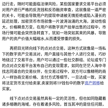
边行走，随时可能面临法律风险，某些国家要求交易平台必须
对用户进行严格的反洗钱和反恐融资审查，这就像是一道严密
的关卡，可能会导致用户的提现申请被无情拒绝或陷入漫长的
延迟处理，加密货币市场就像一片波涛汹涌的大海，波动性极
大，价格瞬息万变，在用户将数字资产挂单出售的过程中，市
场行情可能会突然急转直下，犹如一场突如其来的风暴，导致
用户的资产价值大幅缩水,从而遭受惨重的损失。
再把目光转向线下的点对点交易，这种方式就像是一场私
下的数字资产交易派对，用户直接与其他个人进行交易，巧妙
地绕过了交易平台，用户可以通过一些社交群组、论坛或专门
的点对点交易平台发布自己的变现需求，如同在茫茫人海中寻
找志同道合的交易伙伴，在交易过程中，双方可以像精明的商
人一样协商交易价格、支付方式等细节，一旦达成一致，买家
将法定货币支付给卖家,卖家则将TP钱包中的数字
资产转移
给
买家。
线下点对点交易虽然具有一定的灵活性，但也如同隐藏着
诸多暗礁的海域，存在着诸多风险，首当其冲的是信任问题，