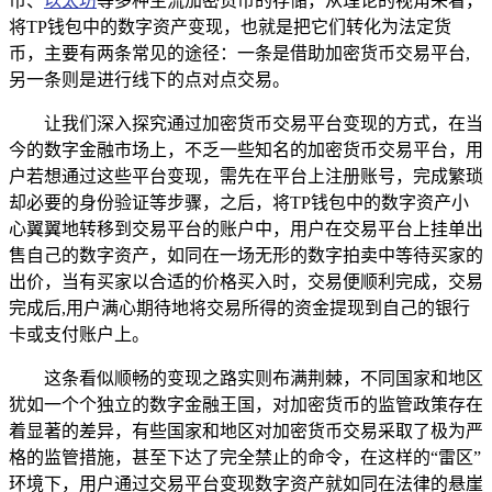
币、
以太坊
等多种主流加密货币的存储，从理论的视角来看，
将TP钱包中的数字资产变现，也就是把它们转化为法定货
币，主要有两条常见的途径：一条是借助加密货币交易平台,
另一条则是进行线下的点对点交易。
让我们深入探究通过加密货币交易平台变现的方式，在当
今的数字金融市场上，不乏一些知名的加密货币交易平台，用
户若想通过这些平台变现，需先在平台上注册账号，完成繁琐
却必要的身份验证等步骤，之后，将TP钱包中的数字资产小
心翼翼地转移到交易平台的账户中，用户在交易平台上挂单出
售自己的数字资产，如同在一场无形的数字拍卖中等待买家的
出价，当有买家以合适的价格买入时，交易便顺利完成，交易
完成后,用户满心期待地将交易所得的资金提现到自己的银行
卡或支付账户上。
这条看似顺畅的变现之路实则布满荆棘，不同国家和地区
犹如一个个独立的数字金融王国，对加密货币的监管政策存在
着显著的差异，有些国家和地区对加密货币交易采取了极为严
格的监管措施，甚至下达了完全禁止的命令，在这样的“雷区”
环境下，用户通过交易平台变现数字资产就如同在法律的悬崖